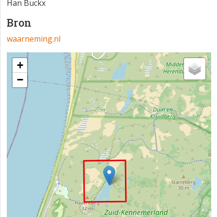
Han Buckx
Bron
waarneming.nl
+
−