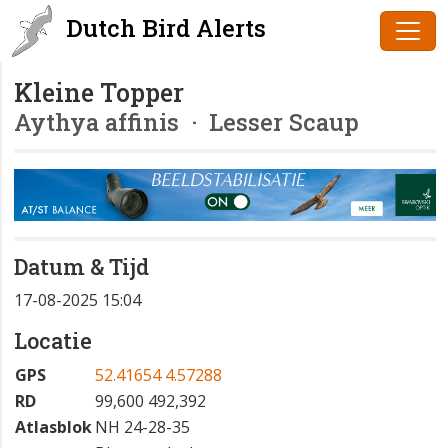
Dutch Bird Alerts
Kleine Topper
Aythya affinis
· Lesser Scaup
Datum & Tijd
17-08-2025 15:04
Locatie
GPS
52.41654 4.57288
RD
99,600 492,392
Atlasblok
NH 24-28-35