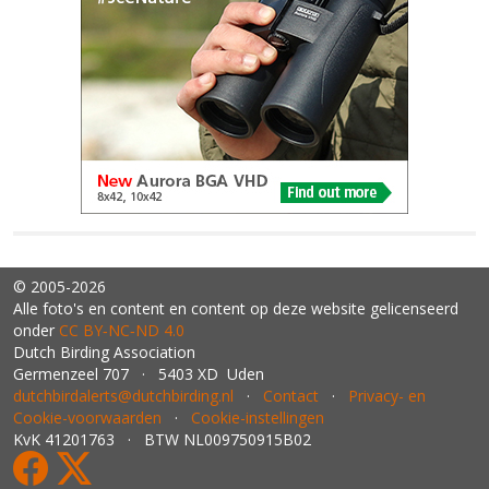
© 2005-2026
Alle foto's en content en content op deze website gelicenseerd
onder
CC BY‑NC‑ND 4.0
Dutch Birding Association
Germenzeel 707 · 5403 XD Uden
dutchbirdalerts@dutchbirding.nl
·
Contact
·
Privacy- en
Cookie-voorwaarden
·
Cookie-instellingen
KvK 41201763 · BTW NL009750915B02