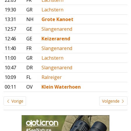
22:05
FR
Lachstern
19:30
GR
Lachstern
13:31
NH
Grote Kanoet
12:57
GE
Slangenarend
12:46
GE
Keizerarend
11:40
FR
Slangenarend
11:00
GR
Lachstern
10:47
DR
Slangenarend
10:09
FL
Ralreiger
00:11
OV
Klein Waterhoen
Vorige
Volgende