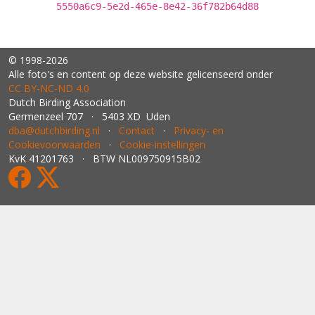
5550a6c9-5e2d-465e-8e42-36f782b64d88
© 1998-2026
Alle foto's en content op deze website gelicenseerd onder
CC BY‑NC‑ND 4.0
Dutch Birding Association
Germenzeel 707 · 5403 XD Uden
dba@dutchbirding.nl
·
Contact
·
Privacy- en
Cookievoorwaarden
·
Cookie-instellingen
KvK 41201763 · BTW NL009750915B02