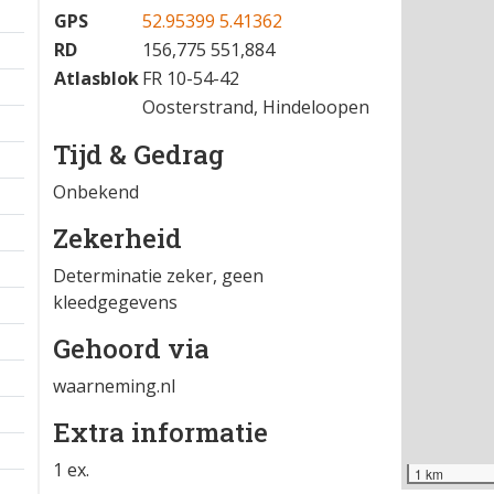
GPS
52.95399 5.41362
RD
156,775 551,884
Atlasblok
FR 10-54-42
Oosterstrand, Hindeloopen
Tijd & Gedrag
Onbekend
Zekerheid
Determinatie zeker, geen
kleedgegevens
Gehoord via
waarneming.nl
Extra informatie
1 ex.
1 km