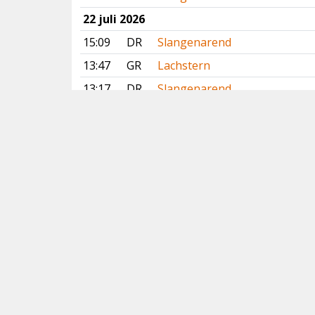
22 juli 2026
15:09
DR
Slangenarend
13:47
GR
Lachstern
13:17
DR
Slangenarend
12:00
GR
Lachstern
11:55
GR
Lachstern
09:31
ZH
Roze Spreeuw
09:07
FR
Breedbekstrandloper
Vorige
Volgende
Copyright
© 2005-2026