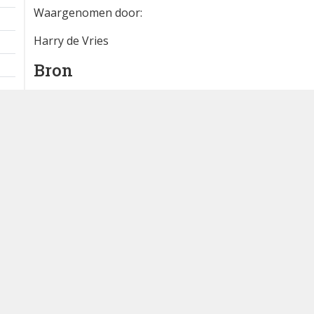
Waargenomen door:
Harry de Vries
Bron
waarneming.nl
Dutch Birding Association