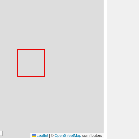
Leaflet
|
©
OpenStreetMap
contributors