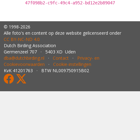
47f098b2-c9fc-49c4-a952-bd12e2b89047
© 1998-2026
Alle foto's en content op deze website gelicenseerd onder
CC BY‑NC‑ND 4.0
Dutch Birding Association
Germenzeel 707 · 5403 XD Uden
dba@dutchbirding.nl
·
Contact
·
Privacy- en
Cookievoorwaarden
·
Cookie-instellingen
KvK 41201763 · BTW NL009750915B02