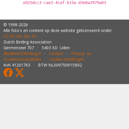
e025dcc3-cae3-4caf-b15a-d3e8a2979a03
© 1998-2026
Alle foto's en content op deze website gelicenseerd onder
CC BY‑NC‑ND 4.0
Dutch Birding Association
Germenzeel 707 · 5403 XD Uden
dba@dutchbirding.nl
·
Contact
·
Privacy- en
Cookievoorwaarden
·
Cookie-instellingen
KvK 41201763 · BTW NL009750915B02