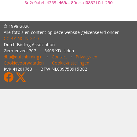
6e2e9ab4-4259-469a-80ec-d0832f0df250
© 1998-2026
Alle foto's en content op deze website gelicenseerd onder
CC BY‑NC‑ND 4.0
Dutch Birding Association
Germenzeel 707 · 5403 XD Uden
dba@dutchbirding.nl
·
Contact
·
Privacy- en
Cookievoorwaarden
·
Cookie-instellingen
KvK 41201763 · BTW NL009750915B02