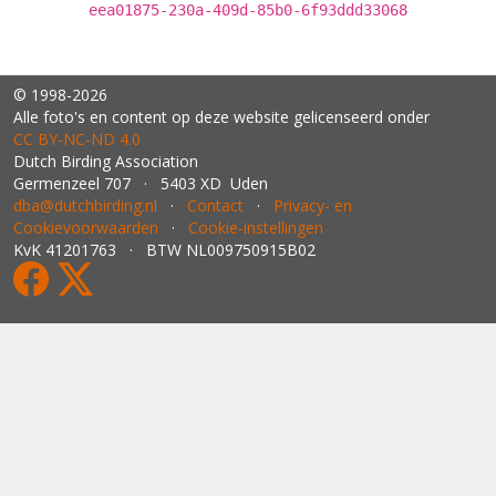
eea01875-230a-409d-85b0-6f93ddd33068
© 1998-2026
Alle foto's en content op deze website gelicenseerd onder
CC BY‑NC‑ND 4.0
Dutch Birding Association
Germenzeel 707 · 5403 XD Uden
dba@dutchbirding.nl
·
Contact
·
Privacy- en
Cookievoorwaarden
·
Cookie-instellingen
KvK 41201763 · BTW NL009750915B02