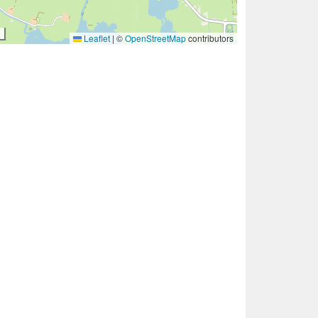
Leaflet
|
©
OpenStreetMap
contributors