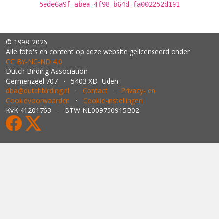
5ede6a9f-abea-4f98-b64d-fa002252d191
© 1998-2026
Alle foto's en content op deze website gelicenseerd onder
CC BY‑NC‑ND 4.0
Dutch Birding Association
Germenzeel 707 · 5403 XD Uden
dba@dutchbirding.nl
·
Contact
·
Privacy- en
Cookievoorwaarden
·
Cookie-instellingen
KvK 41201763 · BTW NL009750915B02