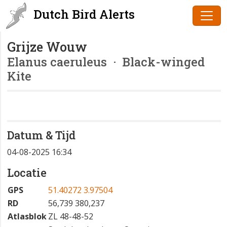
Dutch Bird Alerts
Grijze Wouw
Elanus caeruleus
· Black-winged
Kite
Datum & Tijd
04-08-2025 16:34
Locatie
GPS
51.40272 3.97504
RD
56,739 380,237
Atlasblok
ZL 48-48-52