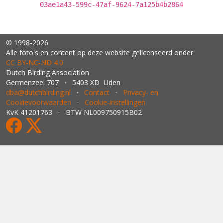
03ae1a43-599c-47af-9624-7a125b4b2864
© 1998-2026
Alle foto's en content op deze website gelicenseerd onder
CC BY‑NC‑ND 4.0
Dutch Birding Association
Germenzeel 707 · 5403 XD Uden
dba@dutchbirding.nl
·
Contact
·
Privacy- en
Cookievoorwaarden
·
Cookie-instellingen
KvK 41201763 · BTW NL009750915B02