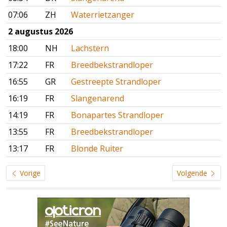
07:06
ZH
Waterrietzanger
2 augustus 2026
18:00
NH
Lachstern
17:22
FR
Breedbekstrandloper
16:55
GR
Gestreepte Strandloper
16:19
FR
Slangenarend
14:19
FR
Bonapartes Strandloper
13:55
FR
Breedbekstrandloper
13:17
FR
Blonde Ruiter
Vorige
Volgende