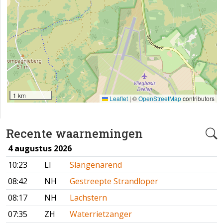
1 km
Leaflet
|
©
OpenStreetMap
contributors
Recente waarnemingen
4 augustus 2026
10:23
LI
Slangenarend
08:42
NH
Gestreepte Strandloper
08:17
NH
Lachstern
07:35
ZH
Waterrietzanger