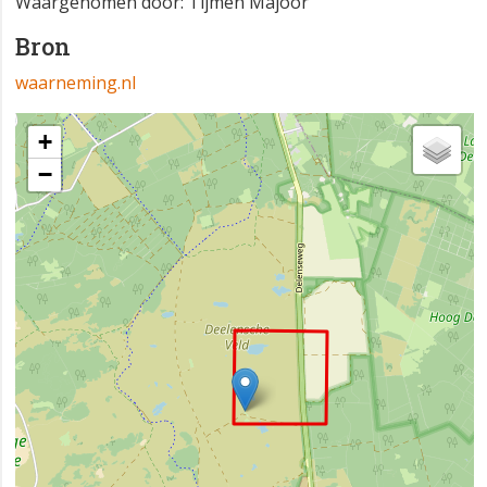
Waargenomen door: Tijmen Majoor
Bron
waarneming.nl
+
−