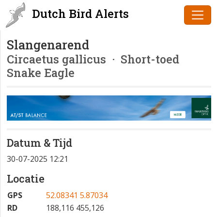
Dutch Bird Alerts
Slangenarend
Circaetus gallicus
· Short-toed
Snake Eagle
Datum & Tijd
30-07-2025 12:21
Locatie
GPS
52.08341 5.87034
RD
188,116 455,126