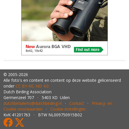
© 2005-2026
Alle foto's en content en content op deze website gelicenseerd
onder
CC BY‑NC‑ND 4.0
Dutch Birding Association
Germenzeel 707 · 5403 XD Uden
dutchbirdalerts@dutchbirding.nl
·
Contact
·
Privacy- en
Cookie-voorwaarden
·
Cookie-instellingen
KvK 41201763 · BTW NL009750915B02