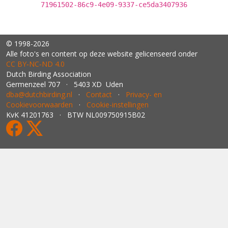
71961502-86c9-4e09-9337-ce5da3407936
© 1998-2026
Alle foto's en content op deze website gelicenseerd onder
CC BY‑NC‑ND 4.0
Dutch Birding Association
Germenzeel 707 · 5403 XD Uden
dba@dutchbirding.nl
·
Contact
·
Privacy- en
Cookievoorwaarden
·
Cookie-instellingen
KvK 41201763 · BTW NL009750915B02