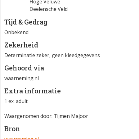
Atlasblok
GE 33-42-54
Hoge Veluwe
Deelensche Veld
Tijd & Gedrag
Onbekend
Zekerheid
Determinatie zeker, geen kleedgegevens
Gehoord via
waarneming.nl
Extra informatie
1 ex. adult
Waargenomen door: Tijmen Majoor
Bron