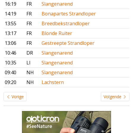
16:19
FR
Slangenarend
14:19
FR
Bonapartes Strandloper
13:55
FR
Breedbekstrandloper
13:17
FR
Blonde Ruiter
13:06
FR
Gestreepte Strandloper
10:46
DR
Slangenarend
10:35
LI
Slangenarend
09:40
NH
Slangenarend
09:20
NH
Lachstern
Vorige
Volgende