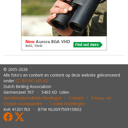
© 2005-2026
Alle foto's en content en content op deze website gelicenseerd
onder
CC BY‑NC‑ND 4.0
Dutch Birding Association
Germenzeel 707 · 5403 XD Uden
dutchbirdalerts@dutchbirding.nl
·
Contact
·
Privacy- en
Cookie-voorwaarden
·
Cookie-instellingen
KvK 41201763 · BTW NL009750915B02