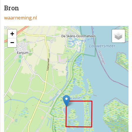
Bron
waarneming.nl
+
−