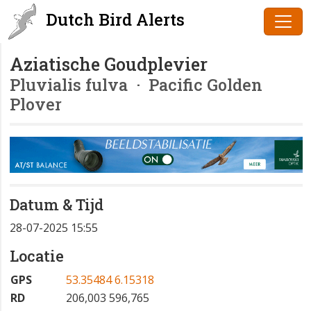
Dutch Bird Alerts
Aziatische Goudplevier
Pluvialis fulva
· Pacific Golden
Plover
Datum & Tijd
28-07-2025 15:55
Locatie
GPS
53.35484 6.15318
RD
206,003 596,765