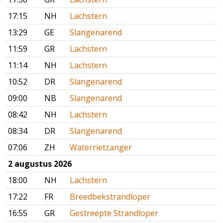
17:15
NH
Lachstern
13:29
GE
Slangenarend
11:59
GR
Lachstern
11:14
NH
Lachstern
10:52
DR
Slangenarend
09:00
NB
Slangenarend
08:42
NH
Lachstern
08:34
DR
Slangenarend
07:06
ZH
Waterrietzanger
2 augustus 2026
18:00
NH
Lachstern
17:22
FR
Breedbekstrandloper
16:55
GR
Gestreepte Strandloper