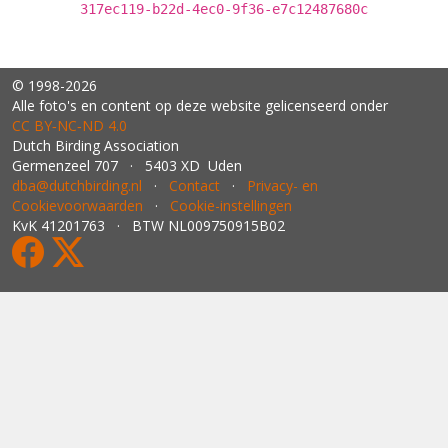
317ec119-b22d-4ec0-9f36-e7c12487680c
© 1998-2026
Alle foto's en content op deze website gelicenseerd onder
CC BY‑NC‑ND 4.0
Dutch Birding Association
Germenzeel 707 · 5403 XD Uden
dba@dutchbirding.nl
·
Contact
·
Privacy- en
Cookievoorwaarden
·
Cookie-instellingen
KvK 41201763 · BTW NL009750915B02