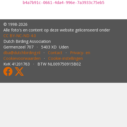
b4a7b91c-0661-4da4-996e-7a3933c75eb5
© 1998-2026
Alle foto's en content op deze website gelicenseerd onder
CC BY‑NC‑ND 4.0
Dutch Birding Association
Germenzeel 707 · 5403 XD Uden
dba@dutchbirding.nl
·
Contact
·
Privacy- en
Cookievoorwaarden
·
Cookie-instellingen
KvK 41201763 · BTW NL009750915B02