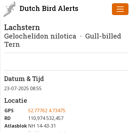
Dutch Bird Alerts
Lachstern
Gelochelidon nilotica
· Gull-billed
Tern
Datum & Tijd
23-07-2025 08:55
Locatie
GPS
52.77762 4.73475
RD
110,974 532,457
Atlasblok
NH 14-43-31