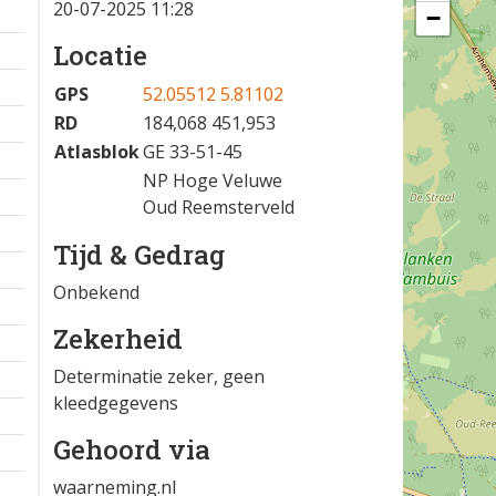
20-07-2025 11:28
−
Locatie
GPS
52.05512 5.81102
RD
184,068 451,953
Atlasblok
GE 33-51-45
NP Hoge Veluwe
Oud Reemsterveld
Tijd & Gedrag
Onbekend
Zekerheid
Determinatie zeker, geen
kleedgegevens
Gehoord via
waarneming.nl