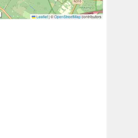
Leaflet
|
©
OpenStreetMap
contributors