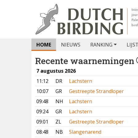
HOME
NIEUWS
RANKING
LIJS
Recente waarnemingen
7 augustus 2026
11:12
DR
Lachstern
10:07
GR
Gestreepte Strandloper
09:48
NH
Lachstern
09:24
GR
Lachstern
09:01
ZL
Gestreepte Strandloper
08:48
NB
Slangenarend