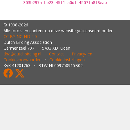
303b297a-be23-45f1-a0df-4507fa8f6eab
© 1998-2026
Alle foto's en content op deze website gelicenseerd onder
CC BY‑NC‑ND 4.0
Dutch Birding Association
Germenzeel 707 · 5403 XD Uden
dba@dutchbirding.nl
·
Contact
·
Privacy- en
Cookievoorwaarden
·
Cookie-instellingen
KvK 41201763 · BTW NL009750915B02