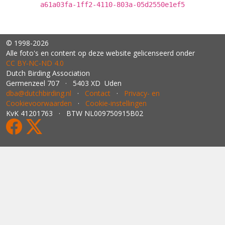
a61a03fa-1ff2-4110-803a-05d2550e1ef5
© 1998-2026
Alle foto's en content op deze website gelicenseerd onder
CC BY‑NC‑ND 4.0
Dutch Birding Association
Germenzeel 707 · 5403 XD Uden
dba@dutchbirding.nl
·
Contact
·
Privacy- en
Cookievoorwaarden
·
Cookie-instellingen
KvK 41201763 · BTW NL009750915B02