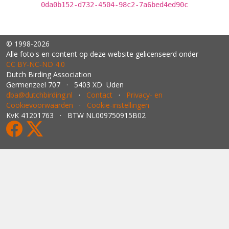
0da0b152-d732-4504-98c2-7a6bed4ed90c
© 1998-2026
Alle foto's en content op deze website gelicenseerd onder
CC BY‑NC‑ND 4.0
Dutch Birding Association
Germenzeel 707 · 5403 XD Uden
dba@dutchbirding.nl
·
Contact
·
Privacy- en
Cookievoorwaarden
·
Cookie-instellingen
KvK 41201763 · BTW NL009750915B02