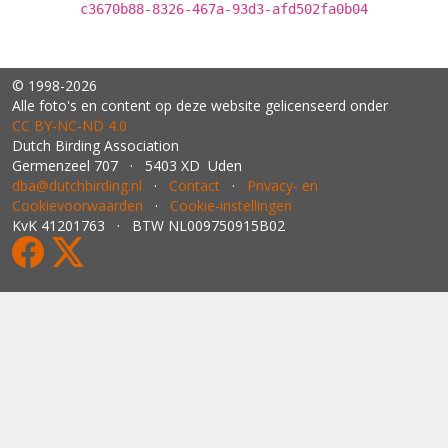
c3670b88-8326-467a-93d3-afd502fa0b04
© 1998-2026
Alle foto's en content op deze website gelicenseerd onder
CC BY‑NC‑ND 4.0
Dutch Birding Association
Germenzeel 707 · 5403 XD Uden
dba@dutchbirding.nl
·
Contact
·
Privacy- en
Cookievoorwaarden
·
Cookie-instellingen
KvK 41201763 · BTW NL009750915B02