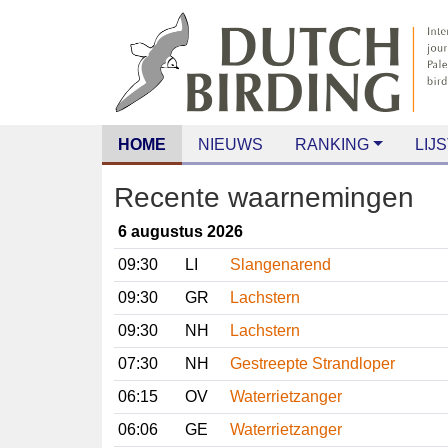
HOME
NIEUWS
RANKING
LIJS
Recente waarnemingen
6 augustus 2026
09:30
LI
Slangenarend
09:30
GR
Lachstern
09:30
NH
Lachstern
07:30
NH
Gestreepte Strandloper
06:15
OV
Waterrietzanger
06:06
GE
Waterrietzanger