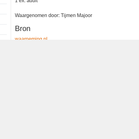
1 ex. adult
Waargenomen door: Tijmen Majoor
Bron
waarneming.nl
Dutch Birding Association
Germenzeel 707 · 5403 XD Uden