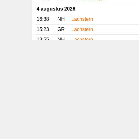
4 augustus 2026
16:38
NH
Lachstern
15:23
GR
Lachstern
13:55
NH
Lachstern
12:19
NH
Lachstern
11:57
FR
Gestreepte Strandloper
11:02
GR
Lachstern
Vorige
Volgende
Copyright
© 2005-2026
Alle foto's en content en content op deze website