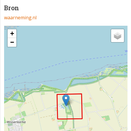
Bron
waarneming.nl
+
−