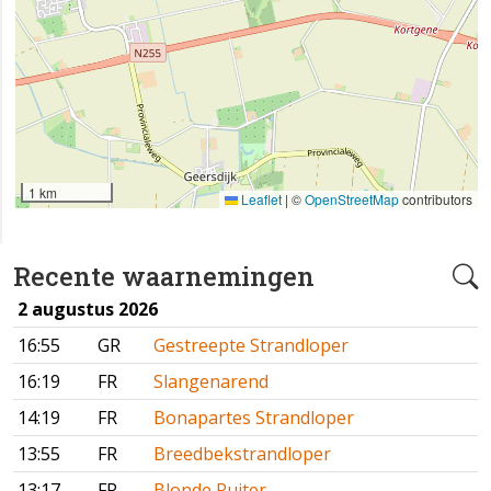
1 km
Leaflet
|
©
OpenStreetMap
contributors
Recente waarnemingen
2 augustus 2026
16:55
GR
Gestreepte Strandloper
16:19
FR
Slangenarend
14:19
FR
Bonapartes Strandloper
13:55
FR
Breedbekstrandloper
13:17
FR
Blonde Ruiter