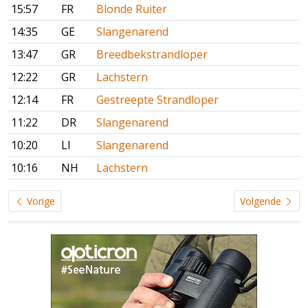
15:57
FR
Blonde Ruiter
14:35
GE
Slangenarend
13:47
GR
Breedbekstrandloper
12:22
GR
Lachstern
12:14
FR
Gestreepte Strandloper
11:22
DR
Slangenarend
10:20
LI
Slangenarend
10:16
NH
Lachstern
Vorige
Volgende