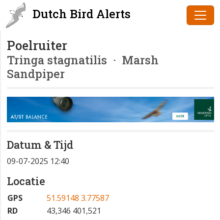
Dutch Bird Alerts
Poelruiter
Tringa stagnatilis
· Marsh
Sandpiper
Datum & Tijd
09-07-2025 12:40
Locatie
GPS
51.59148 3.77587
RD
43,346 401,521