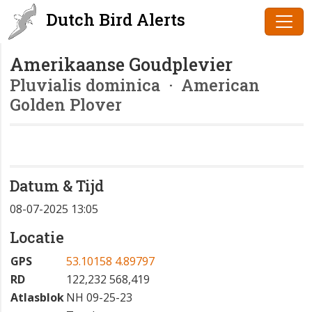
Dutch Bird Alerts
Amerikaanse Goudplevier
Pluvialis dominica
· American
Golden Plover
Datum & Tijd
08-07-2025 13:05
Locatie
GPS
53.10158 4.89797
RD
122,232 568,419
Atlasblok
NH 09-25-23