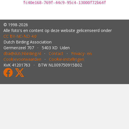
fc40e168-769f-44c9-95c4-13000f72b64f
© 1998-2026
Alle foto's en content op deze website gelicenseerd onder
CC BY‑NC‑ND 4.0
Dutch Birding Association
Germenzeel 707 · 5403 XD Uden
dba@dutchbirding.nl
·
Contact
·
Privacy- en
Cookievoorwaarden
·
Cookie-instellingen
KvK 41201763 · BTW NL009750915B02