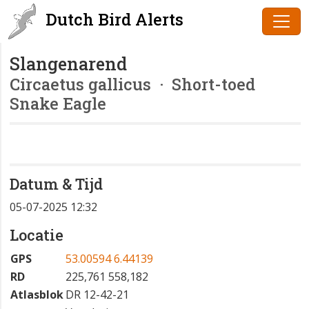
Dutch Bird Alerts
Slangenarend
Circaetus gallicus
· Short-toed
Snake Eagle
Datum & Tijd
05-07-2025 12:32
Locatie
GPS
53.00594 6.44139
RD
225,761 558,182
Atlasblok
DR 12-42-21