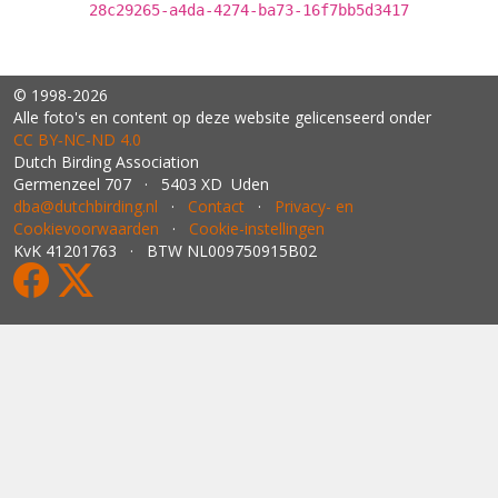
28c29265-a4da-4274-ba73-16f7bb5d3417
© 1998-2026
Alle foto's en content op deze website gelicenseerd onder
CC BY‑NC‑ND 4.0
Dutch Birding Association
Germenzeel 707 · 5403 XD Uden
dba@dutchbirding.nl
·
Contact
·
Privacy- en
Cookievoorwaarden
·
Cookie-instellingen
KvK 41201763 · BTW NL009750915B02