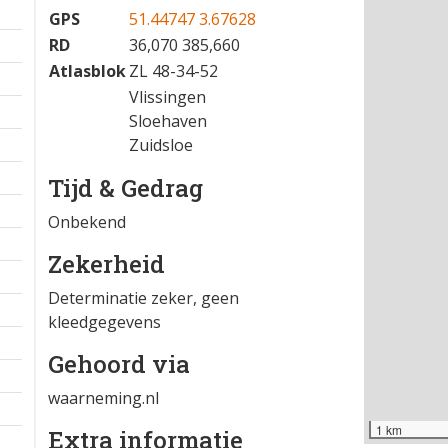
05-07-2025 08:25
−
Locatie
GPS
51.44747 3.67628
RD
36,070 385,660
Atlasblok
ZL 48-34-52
Vlissingen
Sloehaven
Zuidsloe
Tijd & Gedrag
Onbekend
Zekerheid
Determinatie zeker, geen
kleedgegevens
Gehoord via