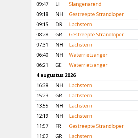
09:47
LI
Slangenarend
09:18
NH
Gestreepte Strandloper
09:15
DR
Lachstern
08:28
GR
Gestreepte Strandloper
07:31
NH
Lachstern
06:40
NH
Waterrietzanger
06:21
GE
Waterrietzanger
4 augustus 2026
16:38
NH
Lachstern
15:23
GR
Lachstern
13:55
NH
Lachstern
12:19
NH
Lachstern
11:57
FR
Gestreepte Strandloper
11:02
GR
Lachstern