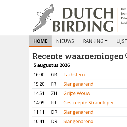
HOME
NIEUWS
RANKING
LIJS
Recente waarnemingen
5 augustus 2026
16:00
GR
Lachstern
15:20
FR
Slangenarend
14:51
ZH
Grijze Wouw
14:09
FR
Gestreepte Strandloper
11:11
DR
Slangenarend
10:41
DR
Slangenarend