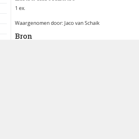
waarneming.nl
1 km
Extra informatie
1 ex.
Waargenomen door: Jaco van Schaik
Bron
waarneming.nl