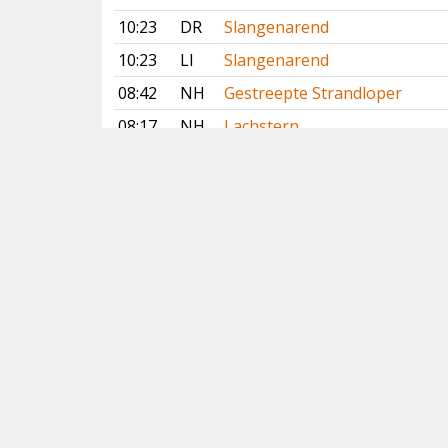
10:23
DR
Slangenarend
10:23
LI
Slangenarend
08:42
NH
Gestreepte Strandloper
08:17
NH
Lachstern
07:35
ZH
Waterrietzanger
07:10
NH
Waterrietzanger
Vorige
Volgende