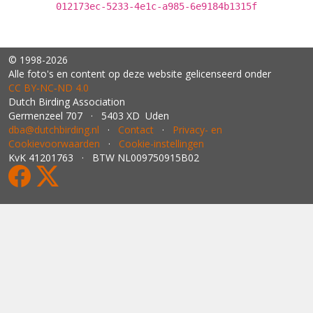
012173ec-5233-4e1c-a985-6e9184b1315f
© 1998-2026
Alle foto's en content op deze website gelicenseerd onder
CC BY‑NC‑ND 4.0
Dutch Birding Association
Germenzeel 707 · 5403 XD Uden
dba@dutchbirding.nl
·
Contact
·
Privacy- en
Cookievoorwaarden
·
Cookie-instellingen
KvK 41201763 · BTW NL009750915B02