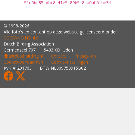
51e0bc85-dbc8-41e5-89b5-8ca0ab5fbe34
© 1998-2026
Alle foto's en content op deze website gelicenseerd onder
CC BY‑NC‑ND 4.0
Dutch Birding Association
Germenzeel 707 · 5403 XD Uden
dba@dutchbirding.nl
·
Contact
·
Privacy- en
Cookievoorwaarden
·
Cookie-instellingen
KvK 41201763 · BTW NL009750915B02