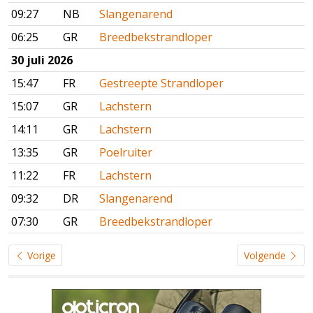
09:27
NB
Slangenarend
06:25
GR
Breedbekstrandloper
30 juli 2026
15:47
FR
Gestreepte Strandloper
15:07
GR
Lachstern
14:11
GR
Lachstern
13:35
GR
Poelruiter
11:22
FR
Lachstern
09:32
DR
Slangenarend
07:30
GR
Breedbekstrandloper
Vorige
Volgende