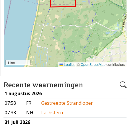
1 km
Leaflet
|
©
OpenStreetMap
contributors
Recente waarnemingen
1 augustus 2026
07:58
FR
Gestreepte Strandloper
07:33
NH
Lachstern
31 juli 2026