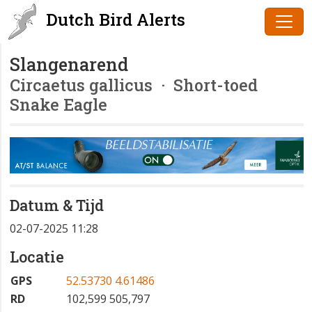
Dutch Bird Alerts
Slangenarend
Circaetus gallicus
· Short-toed
Snake Eagle
Datum & Tijd
02-07-2025 11:28
Locatie
GPS
52.53730 4.61486
RD
102,599 505,797