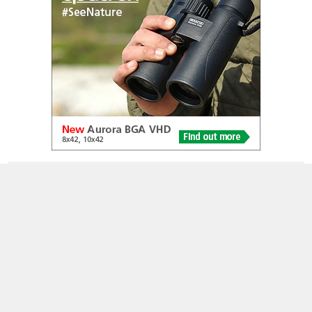
© 2005-2026
Alle foto's en content en content op deze website gelicenseerd
onder
CC BY‑NC‑ND 4.0
Dutch Birding Association
Germenzeel 707 · 5403 XD Uden
dutchbirdalerts@dutchbirding.nl
·
Contact
·
Privacy- en
Cookie-voorwaarden
·
Cookie-instellingen
KvK 41201763 · BTW NL009750915B02