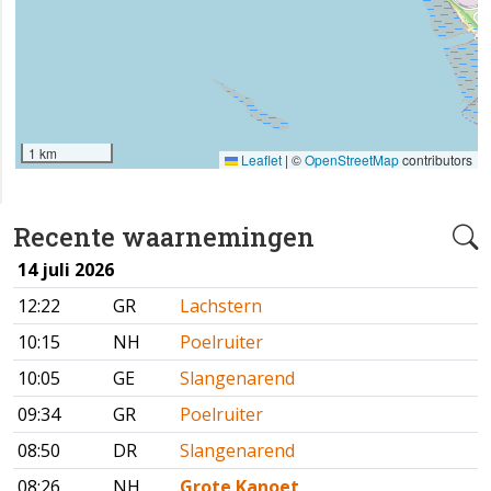
1 km
Leaflet
|
©
OpenStreetMap
contributors
Recente waarnemingen
14 juli 2026
12:22
GR
Lachstern
10:15
NH
Poelruiter
10:05
GE
Slangenarend
09:34
GR
Poelruiter
08:50
DR
Slangenarend
08:26
NH
Grote Kanoet