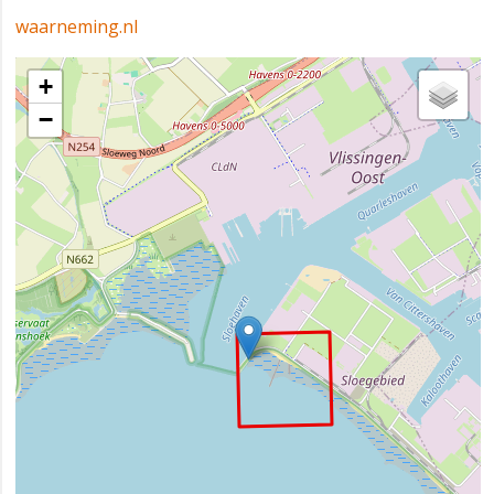
waarneming.nl
+
−