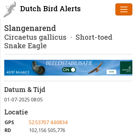
Dutch Bird Alerts
Slangenarend
Circaetus gallicus
· Short-toed
Snake Eagle
Datum & Tijd
01-07-2025 08:05
Locatie
GPS
52.53707 4.60834
RD
102,156 505,776