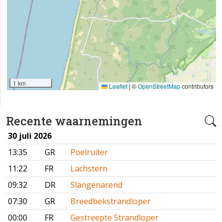
1 km
Leaflet
|
©
OpenStreetMap
contributors
Recente waarnemingen
30 juli 2026
13:35
GR
Poelruiter
11:22
FR
Lachstern
09:32
DR
Slangenarend
07:30
GR
Breedbekstrandloper
00:00
FR
Gestreepte Strandloper