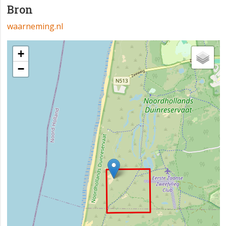
Bron
waarneming.nl
+
−