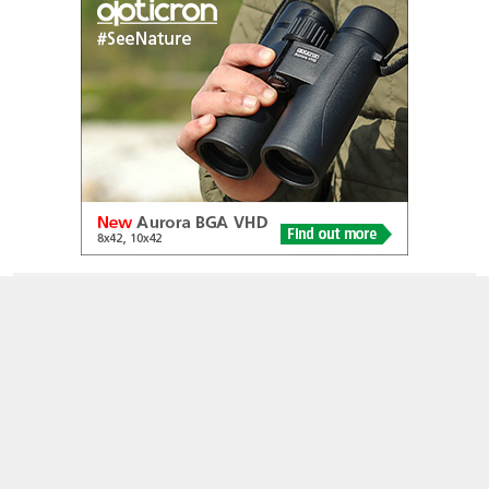
© 2005-2026
Alle foto's en content en content op deze website gelicenseerd
onder
CC BY‑NC‑ND 4.0
Dutch Birding Association
Germenzeel 707 · 5403 XD Uden
dutchbirdalerts@dutchbirding.nl
·
Contact
·
Privacy- en
Cookie-voorwaarden
·
Cookie-instellingen
KvK 41201763 · BTW NL009750915B02