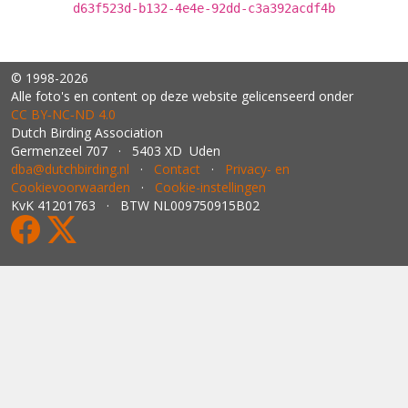
d63f523d-b132-4e4e-92dd-c3a392acdf4b
© 1998-2026
Alle foto's en content op deze website gelicenseerd onder
CC BY‑NC‑ND 4.0
Dutch Birding Association
Germenzeel 707 · 5403 XD Uden
dba@dutchbirding.nl
·
Contact
·
Privacy- en
Cookievoorwaarden
·
Cookie-instellingen
KvK 41201763 · BTW NL009750915B02