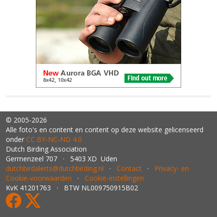
© 2005-2026
Alle foto's en content en content op deze website gelicenseerd
onder
CC BY‑NC‑ND 4.0
Dutch Birding Association
Germenzeel 707 · 5403 XD Uden
dutchbirdalerts@dutchbirding.nl
·
Contact
·
Privacy- en
Cookie-voorwaarden
·
Cookie-instellingen
KvK 41201763 · BTW NL009750915B02