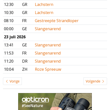
12:30
GR
Lachstern
10:30
GR
Lachstern
08:10
FR
Gestreepte Strandloper
00:00
GE
Slangenarend
23 juli 2026
13:41
GE
Slangenarend
11:53
FR
Slangenarend
11:20
DR
Slangenarend
10:04
ZH
Roze Spreeuw
Vorige
Volgende