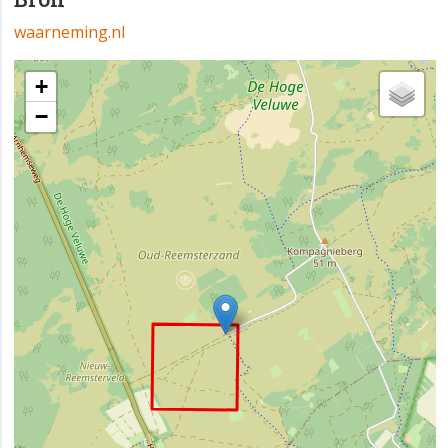
waarneming.nl
+
−