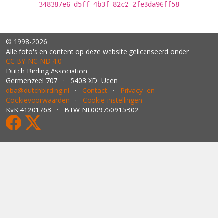
348387e6-d5ff-4b3f-82c2-2fe8da96ff58
© 1998-2026
Alle foto's en content op deze website gelicenseerd onder
CC BY‑NC‑ND 4.0
Dutch Birding Association
Germenzeel 707 · 5403 XD Uden
dba@dutchbirding.nl
·
Contact
·
Privacy- en
Cookievoorwaarden
·
Cookie-instellingen
KvK 41201763 · BTW NL009750915B02