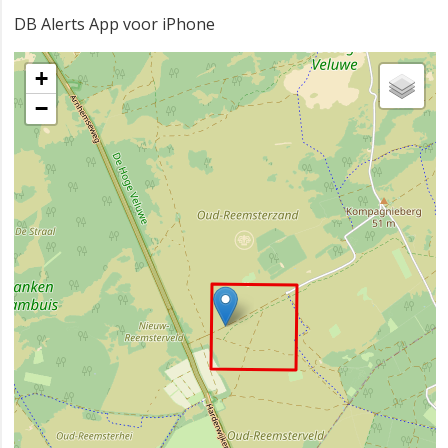
DB Alerts App voor iPhone
+
−