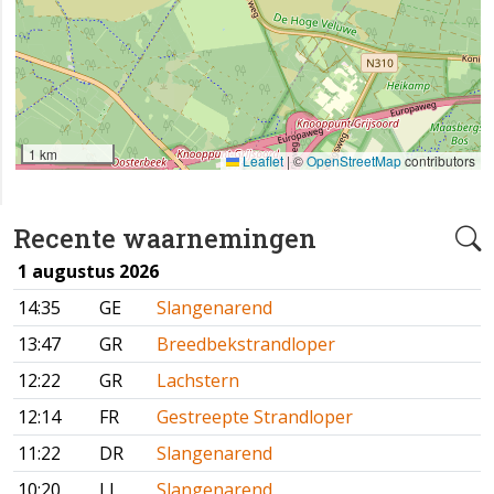
1 km
Leaflet
|
©
OpenStreetMap
contributors
Recente waarnemingen
1 augustus 2026
14:35
GE
Slangenarend
13:47
GR
Breedbekstrandloper
12:22
GR
Lachstern
12:14
FR
Gestreepte Strandloper
11:22
DR
Slangenarend
10:20
LI
Slangenarend