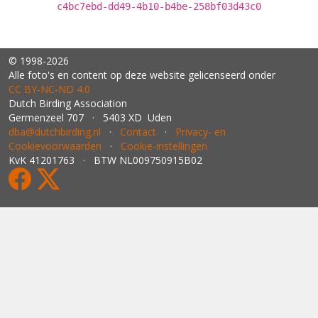
c4bc7ebd-dd49-4b10-b4be-258bf03d43c0
© 1998-2026
Alle foto's en content op deze website gelicenseerd onder
CC BY‑NC‑ND 4.0
Dutch Birding Association
Germenzeel 707 · 5403 XD Uden
dba@dutchbirding.nl
·
Contact
·
Privacy- en
Cookievoorwaarden
·
Cookie-instellingen
KvK 41201763 · BTW NL009750915B02