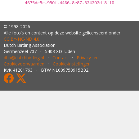
4675dc5c-950f-4466-8e87-524202df8ff0
© 1998-2026
Alle foto's en content op deze website gelicenseerd onder
CC BY‑NC‑ND 4.0
Dutch Birding Association
Germenzeel 707 · 5403 XD Uden
dba@dutchbirding.nl
·
Contact
·
Privacy- en
Cookievoorwaarden
·
Cookie-instellingen
KvK 41201763 · BTW NL009750915B02