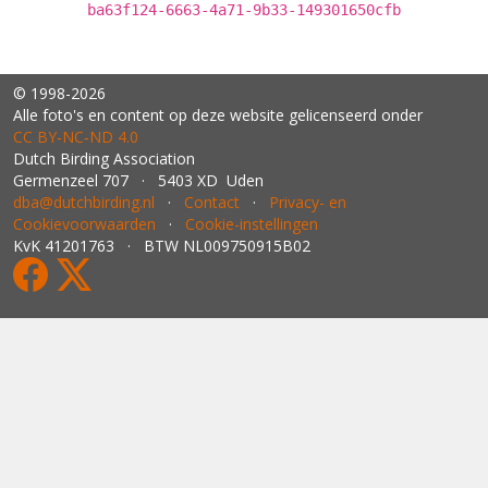
ba63f124-6663-4a71-9b33-149301650cfb
© 1998-2026
Alle foto's en content op deze website gelicenseerd onder
CC BY‑NC‑ND 4.0
Dutch Birding Association
Germenzeel 707 · 5403 XD Uden
dba@dutchbirding.nl
·
Contact
·
Privacy- en
Cookievoorwaarden
·
Cookie-instellingen
KvK 41201763 · BTW NL009750915B02