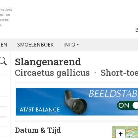
TEN
SMOELENBOEK
INFO
Slangenarend
Circaetus gallicus
· Short-to
Datum & Tijd
+