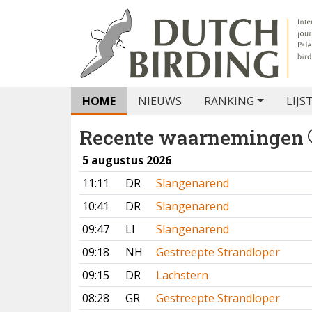
HOME
NIEUWS
RANKING
LIJS
Recente waarnemingen
5 augustus 2026
11:11
DR
Slangenarend
10:41
DR
Slangenarend
09:47
LI
Slangenarend
09:18
NH
Gestreepte Strandloper
09:15
DR
Lachstern
08:28
GR
Gestreepte Strandloper