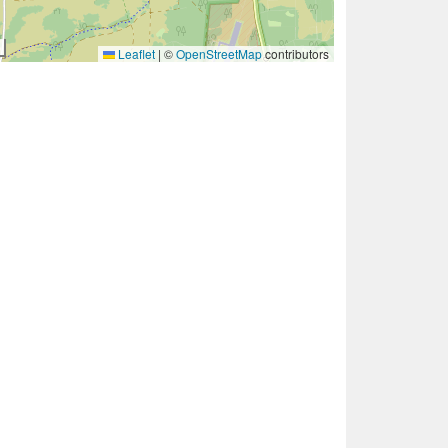
Leaflet
|
©
OpenStreetMap
contributors