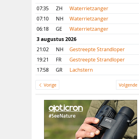
07:35
ZH
Waterrietzanger
07:10
NH
Waterrietzanger
06:18
GE
Waterrietzanger
3 augustus 2026
21:02
NH
Gestreepte Strandloper
19:21
FR
Gestreepte Strandloper
17:58
GR
Lachstern
Vorige
Volgende