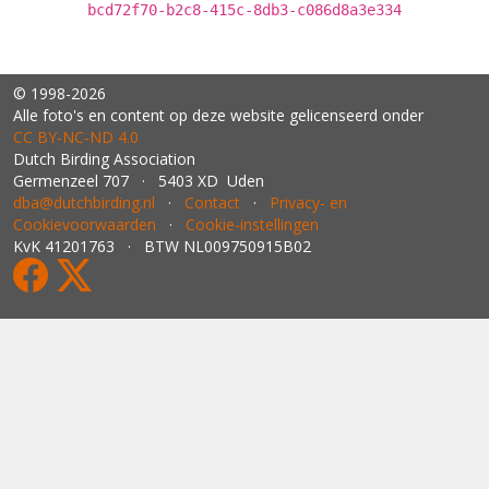
bcd72f70-b2c8-415c-8db3-c086d8a3e334
© 1998-2026
Alle foto's en content op deze website gelicenseerd onder
CC BY‑NC‑ND 4.0
Dutch Birding Association
Germenzeel 707 · 5403 XD Uden
dba@dutchbirding.nl
·
Contact
·
Privacy- en
Cookievoorwaarden
·
Cookie-instellingen
KvK 41201763 · BTW NL009750915B02