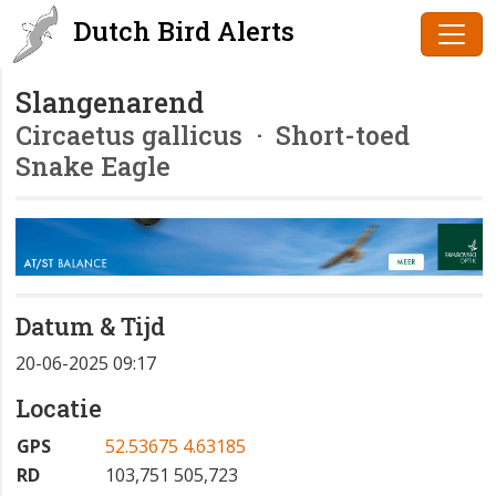
Dutch Bird Alerts
Slangenarend
Circaetus gallicus
· Short-toed
Snake Eagle
Datum & Tijd
20-06-2025 09:17
Locatie
GPS
52.53675 4.63185
RD
103,751 505,723