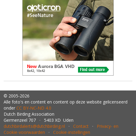
© 2005-2026
Alle foto's en content en content op deze website gelicenseerd
onder
CC BY‑NC‑ND 4.0
Dutch Birding Association
Germenzeel 707 · 5403 XD Uden
dutchbirdalerts@dutchbirding.nl
·
Contact
·
Privacy- en
Cookie-voorwaarden
·
Cookie-instellingen