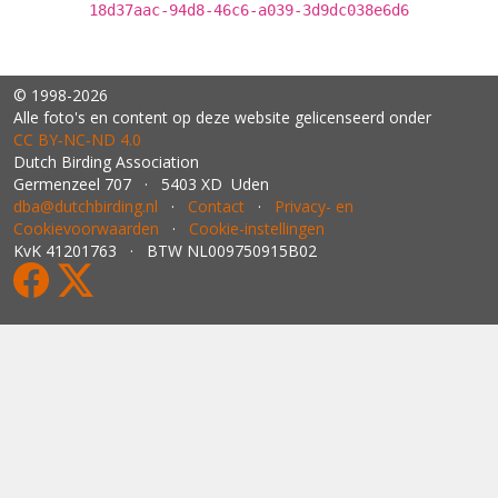
18d37aac-94d8-46c6-a039-3d9dc038e6d6
© 1998-2026
Alle foto's en content op deze website gelicenseerd onder
CC BY‑NC‑ND 4.0
Dutch Birding Association
Germenzeel 707 · 5403 XD Uden
dba@dutchbirding.nl
·
Contact
·
Privacy- en
Cookievoorwaarden
·
Cookie-instellingen
KvK 41201763 · BTW NL009750915B02