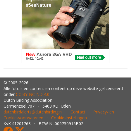
© 2005-2026
Alle foto's en content en content op deze website gelicenseerd
onder
CC BY‑NC‑ND 4.0
Dutch Birding Association
Germenzeel 707 · 5403 XD Uden
dutchbirdalerts@dutchbirding.nl
·
Contact
·
Privacy- en
Cookie-voorwaarden
·
Cookie-instellingen
KvK 41201763 · BTW NL009750915B02