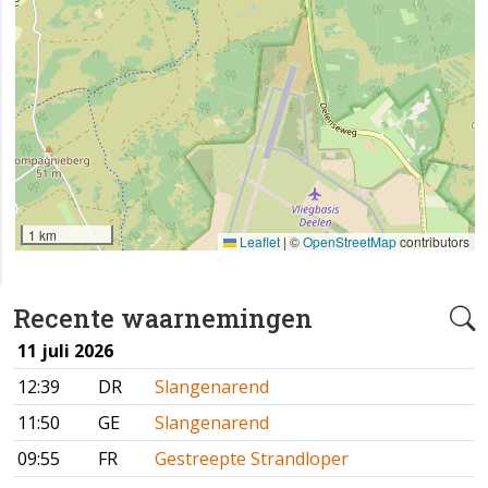
1 km
Leaflet
|
©
OpenStreetMap
contributors
Recente waarnemingen
11 juli 2026
12:39
DR
Slangenarend
11:50
GE
Slangenarend
09:55
FR
Gestreepte Strandloper