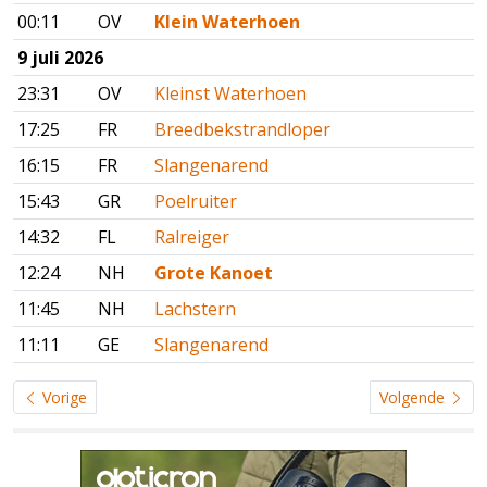
00:11
OV
Klein Waterhoen
9 juli 2026
23:31
OV
Kleinst Waterhoen
17:25
FR
Breedbekstrandloper
16:15
FR
Slangenarend
15:43
GR
Poelruiter
14:32
FL
Ralreiger
12:24
NH
Grote Kanoet
11:45
NH
Lachstern
11:11
GE
Slangenarend
Vorige
Volgende