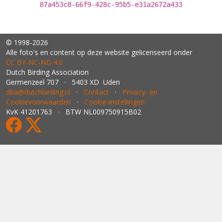
87a453c8-66f9-428c-95b5-e31a2672a433
© 1998-2026
Alle foto's en content op deze website gelicenseerd onder
CC BY‑NC‑ND 4.0
Dutch Birding Association
Germenzeel 707 · 5403 XD Uden
dba@dutchbirding.nl
·
Contact
·
Privacy- en
Cookievoorwaarden
·
Cookie-instellingen
KvK 41201763 · BTW NL009750915B02