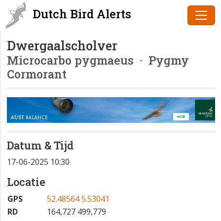
Dutch Bird Alerts
Dwergaalscholver
Microcarbo pygmaeus
· Pygmy
Cormorant
Datum & Tijd
17-06-2025 10:30
Locatie
GPS
52.48564 5.53041
RD
164,727 499,779