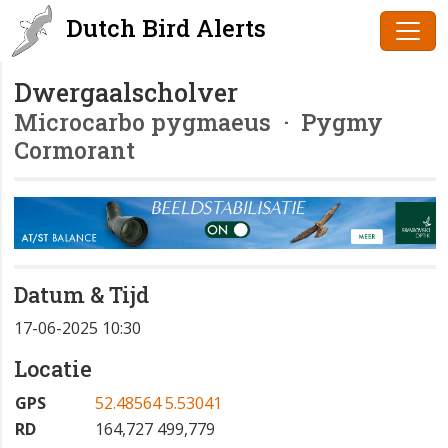
Dutch Bird Alerts
Dwergaalscholver
Microcarbo pygmaeus
· Pygmy
Cormorant
Datum & Tijd
17-06-2025 10:30
Locatie
GPS
52.48564 5.53041
RD
164,727 499,779