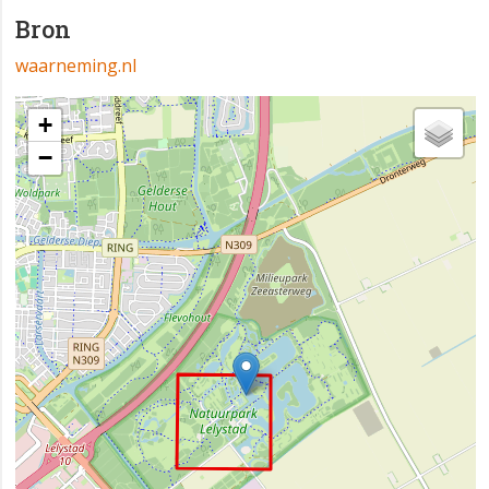
Bron
waarneming.nl
+
−