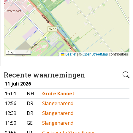
1 km
Leaflet
|
©
OpenStreetMap
contributors
Recente waarnemingen
11 juli 2026
16:01
NH
Grote Kanoet
12:56
DR
Slangenarend
12:39
DR
Slangenarend
11:50
GE
Slangenarend
09:55
FR
Gestreepte Strandloper