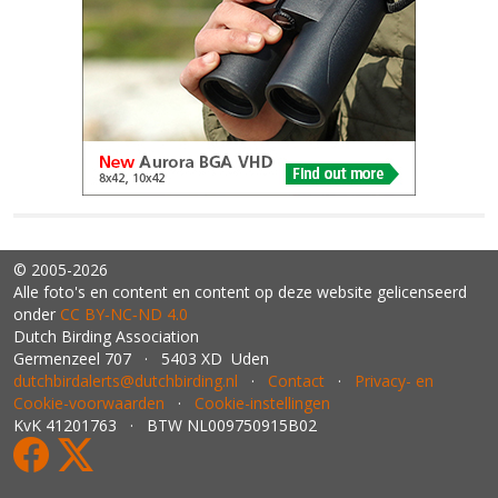
© 2005-2026
Alle foto's en content en content op deze website gelicenseerd
onder
CC BY‑NC‑ND 4.0
Dutch Birding Association
Germenzeel 707 · 5403 XD Uden
dutchbirdalerts@dutchbirding.nl
·
Contact
·
Privacy- en
Cookie-voorwaarden
·
Cookie-instellingen
KvK 41201763 · BTW NL009750915B02